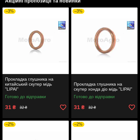
Акційні пропозиції та новинки
–3%
–3%
Прокладка глушника на
китайський скутер мідь
Прокладка глушника на
"LIPAI"
скутер хонда діо мідь "LIPAI"
Готово до відправки
Готово до відправки
31
31
₴
₴
32 ₴
32 ₴
–2%
–2%