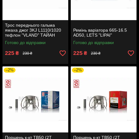
Трос переднього гальма
ямаха джог 3KJ L1110/1020
Ремінь варіатора 665-16.5
тефлон "VLAND" ТАЙАН
AD50, LETS "LIPAI"
Готово до відправки
Готово до відправки
225
225
₴
₴
230 ₴
230 ₴
–2%
–2%
Поршень к-кт TB50 (2T
Поршень к-кт TB50 (2T