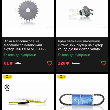
Зірка маслонасоса на
Кран паливний вакуумний
маслонасос китайський
китайський скутер на скутер
скутер 150 OEM AT-10066
хонда діо на скутер хонда
такт AF24 вкручується M16
Готово до відправки
Готово до відправки
AT-7074
81
128
₴
₴
83 ₴
131 ₴
–2%
–2%