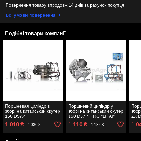
Повернення товару впродовж 14 днів за рахунок покупця
Всі умови повернення
Подібні товари компанії
Поршневая циліндр в
Поршневий циліндр у
Порш
зборі на китайський скутер
зборі на китайський скутер
збор
150 D57.4
150 D57.4 PRO "LIPAI"
ZX 
"LIPA
1 010
1 110
1 0
₴
₴
1 030 ₴
1 132 ₴