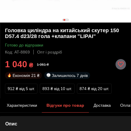
Головка циліндра на китайський скутер 150
D57.4 d23/28 гола +клапани "LIPAI"
Готово до відправки
Код: AT-8869
Опт і роздріб
1 040
₴
1 061 ₴
Економія
21 ₴
Залишилось
7 днів
912 ₴
від 5 шт.
893 ₴
від 10 шт.
874 ₴
від 20 шт.
Характеристики
Відгуки про товар
Доставка
Опла
Опис