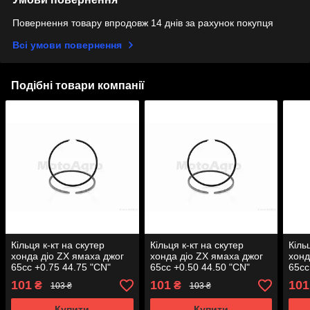
Повернення товару впродовж 14 днів за рахунок покупця
Всі умови повернення
Подібні товари компанії
Кільця к-кт на скутер
Кільця к-кт на скутер
Кіль
хонда діо ZX ямаха джог
хонда діо ZX ямаха джог
хонд
65cc +0.75 44.75 "CN"
65cc +0.50 44.50 "CN"
65cc
AT-8
101
101
101
₴
₴
103 ₴
103 ₴
Купити
Купити