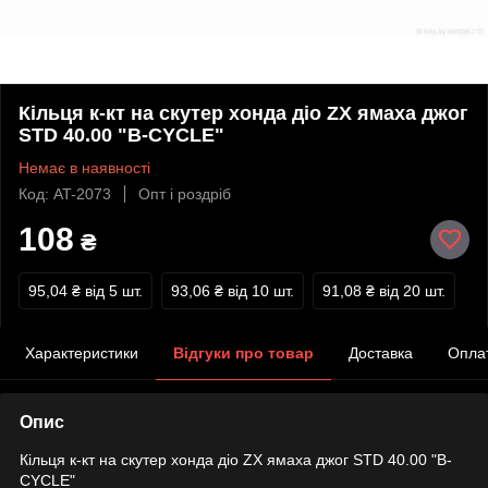
Кільця к-кт на скутер хонда діо ZX ямаха джог
STD 40.00 "B-CYCLE"
Немає в наявності
Код: AT-2073
Опт і роздріб
108
₴
95,04 ₴
від 5 шт.
93,06 ₴
від 10 шт.
91,08 ₴
від 20 шт.
Характеристики
Відгуки про товар
Доставка
Опла
Опис
Кільця к-кт на скутер хонда діо ZX ямаха джог STD 40.00 "B-
CYCLE"