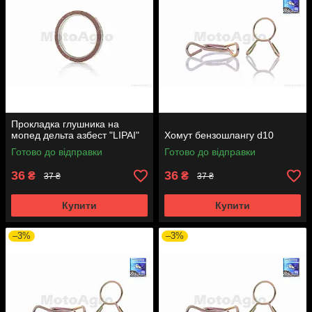
Прокладка глушника на
мопед дельта азбест "LIPAI"
Хомут бензошлангу d10
Готово до відправки
Готово до відправки
36
36
₴
₴
37 ₴
37 ₴
Купити
Купити
–3%
–3%