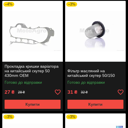
–4%
–3%
Прокладка кришки варіатора
на китайський скутер 50
Фільтр масляний на
430mm OEM
китайський скутер 50/150
Готово до відправки
Готово до відправки
27
31
₴
₴
28 ₴
32 ₴
Купити
Купити
–3%
–3%