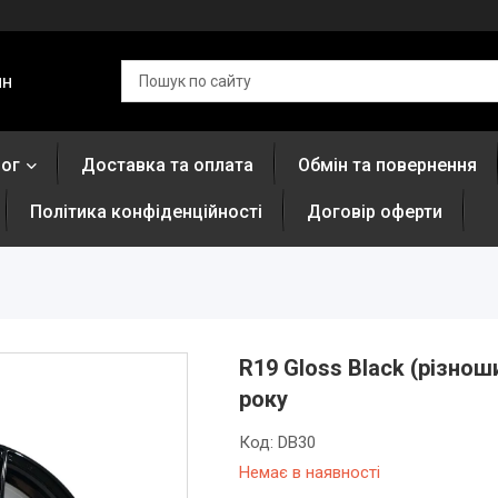
ин
лог
Доставка та оплата
Обмін та повернення
Політика конфіденційності
Договір оферти
R19 Gloss Black (різнош
року
Код:
DB30
Немає в наявності