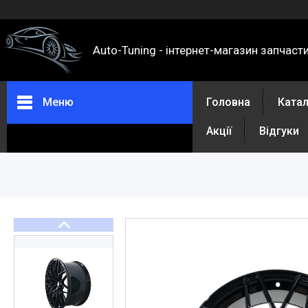
Auto-Tuning - інтернет-магазин запчаст
Меню
Головна
Ката
Акції
Відгуки
Каталог
Про нас
Контакти
Доставка та оплата
Повернення та обмін
Відгуки
Акції
Політика конфіденційності