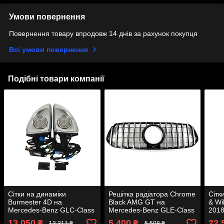
Умови повернення
Повернення товару впродовж 14 днів за рахунок покупця
Всі умови повернення
Подібні товари компанії
Сітки на динаміки
Решітка радіатора Chrome
Сітк
Burmester 4D на
Black AMG GT на
& Wi
Mercedes-Benz GLC-Class
Mercedes-Benz GLE-Class
2018
X253 2015-2019 року
W167 2018-2023 року
13 050
5 400
22 
₴
₴
13 311 ₴
5 508 ₴