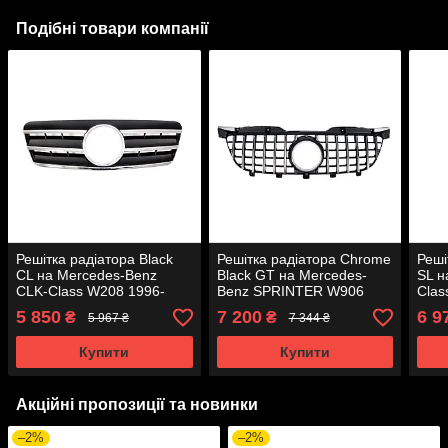
Подібні товари компанії
Решітка радіатора Black
Решітка радіатора Chrome
Реші
CL на Mercedes-Benz
Black GT на Mercedes-
SL н
CLK-Class W208 1996-
Benz SPRINTER W906
Clas
2003 року
2009-2013 року
року
5 850
7 200
6 9
₴
₴
5 967 ₴
7 344 ₴
Купити
Купити
Акційні пропозиції та новинки
–2%
–2%