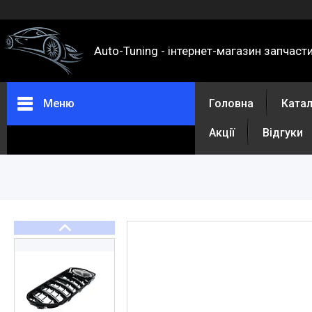
Auto-Tuning - інтернет-магазин запчаст
Меню
Головна
Ката
Акції
Відгуки
Каталог
Про нас
Контакти
Доставка та оплата
Повернення та обмін
Відгуки
Акції
Політика конфіденційності