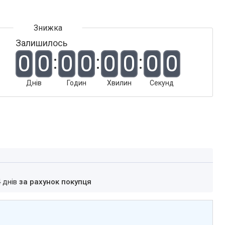
Залишилось
0
0
0
0
0
0
0
0
Днів
Годин
Хвилин
Секунд
4 днів
за рахунок покупця