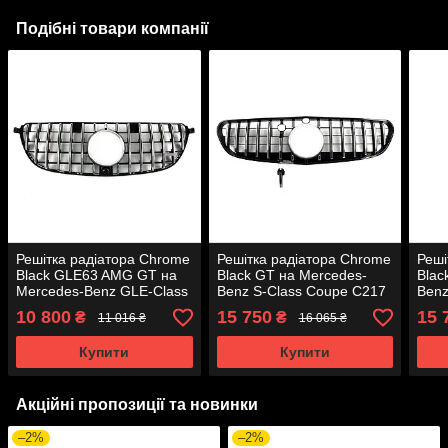
Подібні товари компанії
Решітка радіатора Chrome
Решітка радіатора Chrome
Реші
Black GLE63 AMG GT на
Black GT на Mercedes-
Blac
Mercedes-Benz GLE-Class
Benz S-Class Coupe C217
Benz
W166 2015-2018 року
2015-2017 року
2017
10 800
15 750
15 
₴
₴
11 016 ₴
16 065 ₴
Купити
Купити
Акційні пропозиції та новинки
–2%
–2%