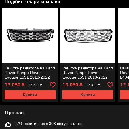
Подібні товари компанії
Решітка радіатора на Land
Решітка радіатора на Land
Реші
Rover Range Rover
Rover Range Rover
Rove
Evoque L551 2018-2022
Evoque L551 2018-2022
L494
року
року
13 050
13 050
12 
₴
₴
13 311 ₴
13 311 ₴
Купити
Купити
Про нас
97% позитивних з 308 відгуків за рік