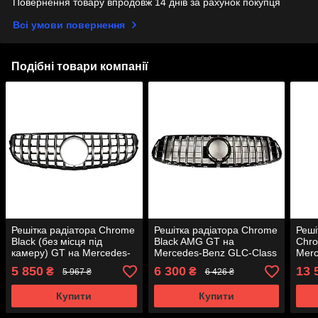
Повернення товару впродовж 14 днів за рахунок покупця
Всі умови повернення
Подібні товари компанії
Решітка радіатора Chrome
Решітка радіатора Chrome
Реші
Black (без місця під
Black AMG GT на
Chro
камеру) GT на Mercedes-
Mercedes-Benz GLC-Class
Merc
Benz GLC-Class X253
X253 2019-2022 року
W214
5 850
6 300
13 
₴
₴
5 967 ₴
6 426 ₴
2015-2019 року
Купити
Купити