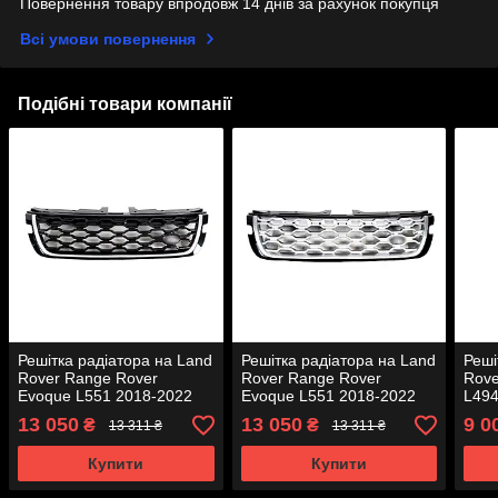
Повернення товару впродовж 14 днів за рахунок покупця
Всі умови повернення
Подібні товари компанії
Решітка радіатора на Land
Решітка радіатора на Land
Реші
Rover Range Rover
Rover Range Rover
Rove
Evoque L551 2018-2022
Evoque L551 2018-2022
L494
року
року
13 050
13 050
9 0
₴
₴
13 311 ₴
13 311 ₴
Купити
Купити