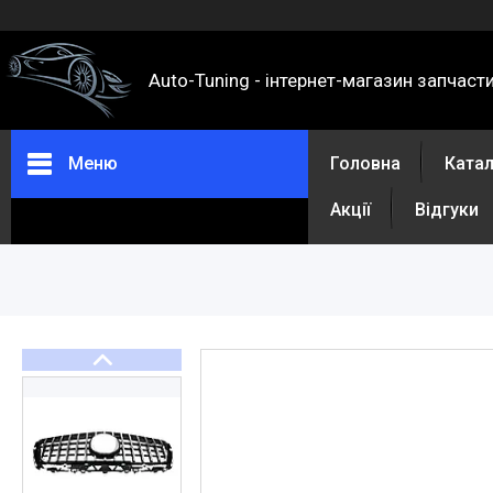
Auto-Tuning - інтернет-магазин запчаст
Меню
Головна
Ката
Акції
Відгуки
Каталог
Про нас
Контакти
Доставка та оплата
Повернення та обмін
Відгуки
Акції
Політика конфіденційності