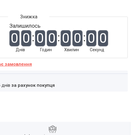
Залишилось
0
0
0
0
0
0
0
0
Днів
Годин
Хвилин
Секунд
ає замовлення
4 днів
за рахунок покупця