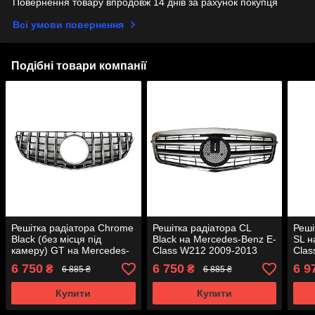
Повернення товару впродовж 14 днів за рахунок покупця
Всі умови повернення
Подібні товари компанії
Решітка радіатора Chrome
Решітка радіатора CL
Реші
Black (без місця під
Black на Mercedes-Benz E-
SL н
камеру) GT на Mercedes-
Class W212 2009-2013
Clas
Benz E-Class Coupe C207
року
року
6 750
6 750
6 9
₴
₴
6 885 ₴
6 885 ₴
2013-2017 року
Купити
Купити