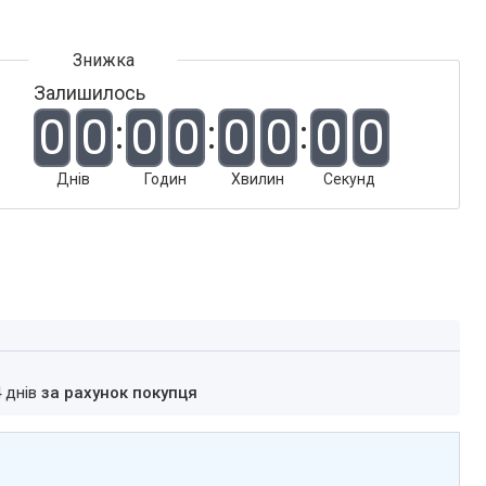
Залишилось
0
0
0
0
0
0
0
0
Днів
Годин
Хвилин
Секунд
4 днів
за рахунок покупця