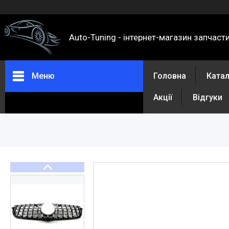
Auto-Tuning - інтернет-магазин запчаст
Меню
Головна
Ката
Акції
Відгуки
Каталог
Про нас
Контакти
Доставка та оплата
Повернення та обмін
Відгуки
Акції
Політика конфіденційності