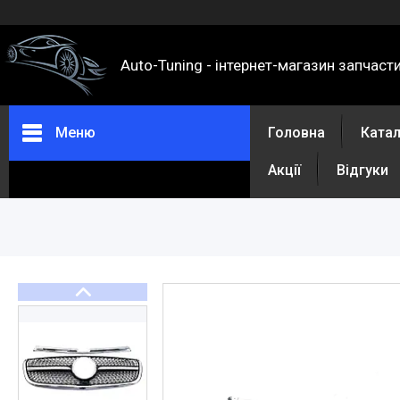
Auto-Tuning - інтернет-магазин запчаст
Меню
Головна
Ката
Акції
Відгуки
Каталог
Про нас
Контакти
Доставка та оплата
Повернення та обмін
Відгуки
Акції
Політика конфіденційності