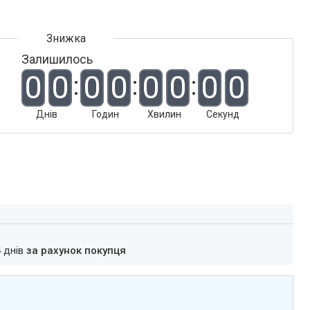
Залишилось
0
0
0
0
0
0
0
0
Днів
Годин
Хвилин
Секунд
4 днів
за рахунок покупця