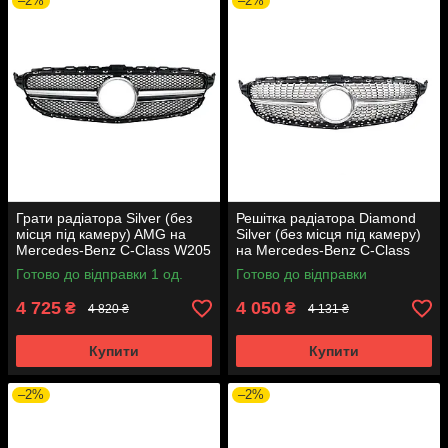
–2%
–2%
Грати радіатора Silver (без
Решітка радіатора Diamond
місця під камеру) AMG на
Silver (без місця під камеру)
Mercedes-Benz C-Class W205
на Mercedes-Benz C-Class
2014-2018 року
W205 2014-2018 року
Готово до відправки 1 од.
Готово до відправки
4 725
4 050
₴
₴
4 820 ₴
4 131 ₴
Купити
Купити
–2%
–2%