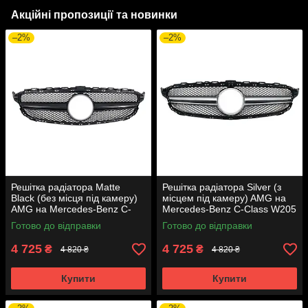
Акційні пропозиції та новинки
–2%
–2%
Решітка радіатора Matte
Решітка радіатора Silver (з
Black (без місця під камеру)
місцем під камеру) AMG на
AMG на Mercedes-Benz C-
Mercedes-Benz C-Class W205
Class W205 2014-2018 року
2014-2018 року
Готово до відправки
Готово до відправки
4 725
4 725
₴
₴
4 820 ₴
4 820 ₴
Купити
Купити