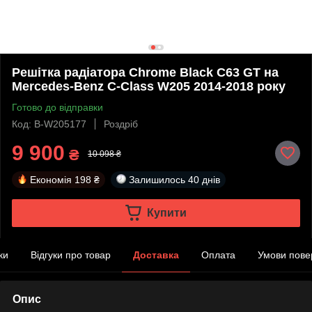
Решітка радіатора Chrome Black C63 GT на
Mercedes-Benz C-Class W205 2014-2018 року
Готово до відправки
Код: B-W205177
Роздріб
9 900
₴
10 098 ₴
Економія
198 ₴
Залишилось
40 днів
Купити
ки
Відгуки про товар
Доставка
Оплата
Умови пове
Опис