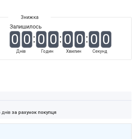
Залишилось
0
0
0
0
0
0
0
0
Днів
Годин
Хвилин
Секунд
4 днів
за рахунок покупця