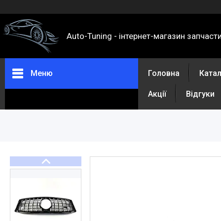
Auto-Tuning - інтернет-магазин запчаст
Меню
Головна
Ката
Акції
Відгуки
Каталог
Про нас
Контакти
Доставка та оплата
Повернення та обмін
Відгуки
Акції
Політика конфіденційності