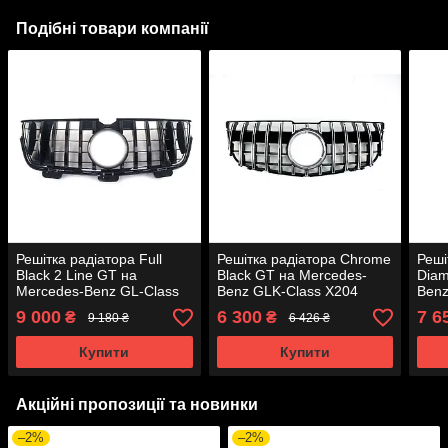
Подібні товари компанії
Решітка радіатора Full
Решітка радіатора Chrome
Реші
Black 2 Line GT на
Black GT на Mercedes-
Diam
Mercedes-Benz GL-Class
Benz GLK-Class X204
Benz
X164 2009-2012 року
2012-2015 року
2008
9 000
6 300
7 6
₴
₴
9 180 ₴
6 426 ₴
Купити
Купити
Акційні пропозиції та новинки
–2%
–2%