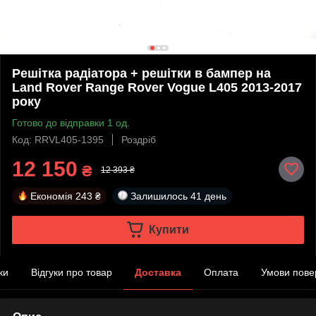
Решітка радіатора + решітки в бампер на
Land Rover Range Rover Vogue L405 2013-2017
року
Готово до відправки 1 од.
Код: RRVL405-1395
Роздріб
12 150
₴
12 393 ₴
Економія
243 ₴
Залишилось
41 день
Купити
ки
Відгуки про товар
Доставка
Оплата
Умови пове