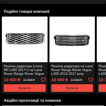
Подібні товари компанії
Решітка радіатора (стиль
Решітка радіатора на Land
Реші
RR L405 2017+) на Land
Rover Range Rover Vogue
Rove
Rover Range Rover Vogue
L405 2013-2017 року
L405
L405 2013-2017 року
10 800
10 800
10 
₴
₴
11 016 ₴
11 016 ₴
Купити
Купити
Акційні пропозиції та новинки