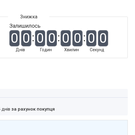
Залишилось
0
0
0
0
0
0
0
0
Днів
Годин
Хвилин
Секунд
4 днів
за рахунок покупця