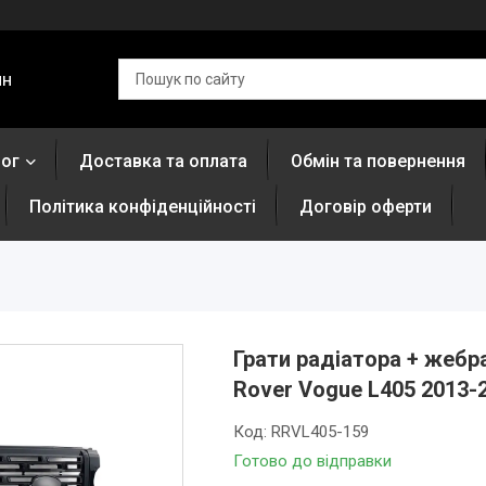
ин
лог
Доставка та оплата
Обмін та повернення
Політика конфіденційності
Договір оферти
Грати радіатора + жебра
Rover Vogue L405 2013-
Код:
RRVL405-159
Готово до відправки