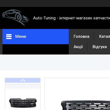
Auto-Tuning - інтернет-магазин запчаст
Меню
Головна
Ката
Акції
Відгуки
Каталог
Про нас
Контакти
Доставка та оплата
Повернення та обмін
Відгуки
Акції
Політика конфіденційності