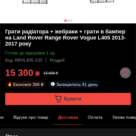
Грати радіатора + жебраки + грати в бампер
на Land Rover Range Rover Vogue L405 2013-
2017 року
Готово до відправки 1 од.
Код: RRVL405-133
Роздріб
15 300
₴
15 606 ₴
Економія
306 ₴
Залишилось
41 день
Купити
ки
Відгуки про товар
Доставка
Оплата
Умови пове