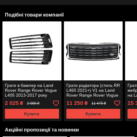
Подібні товари компанії
Грати в бампер на Land
Грати радіатора (стиль RR
Грат
Rover Range Rover Vogue
L460 2021+) V1 на Land
жебр
L405 2013-2017 року
Rover Range Rover Vogue
на L
L405 2013-2017 року
Rove
2 025
11 250
15 
₴
₴
2 066 ₴
11 475 ₴
2017
Купити
Купити
Акційні пропозиції та новинки