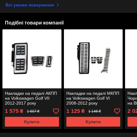
Всі умови повернення
Подібні товари компанії
Накладки на педалі АКПП
Накладки на педалі МКПП
Накл
на Volkswagen Golf VII
на Volkswagen Golf VI
Чорн
2012-2017 року
2008-2012 року
на B
2013
1 575
1 125
2 0
₴
₴
1 607 ₴
1 148 ₴
Купити
Купити