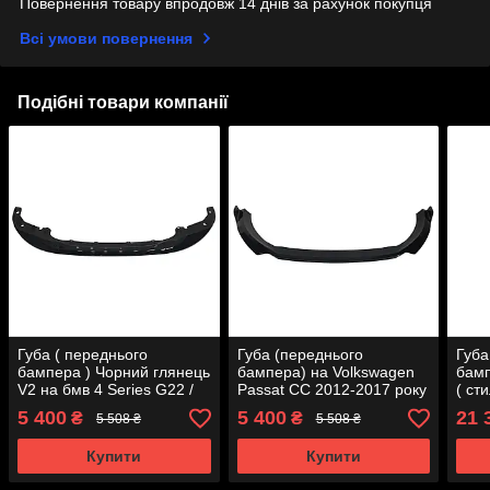
Повернення товару впродовж 14 днів за рахунок покупця
Всі умови повернення
Подібні товари компанії
Губа ( переднього
Губа (переднього
Губа
бампера ) Чорний глянець
бампера) на Volkswagen
бамп
V2 на бмв 4 Series G22 /
Passat CC 2012-2017 року
( ст
G23 2020-2024 року
мерс
5 400
5 400
21 
₴
₴
5 508 ₴
5 508 ₴
2017
Купити
Купити