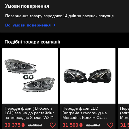
Умови повернення
Повернення товару впродовж 14 днів за рахунок покупця
Всі умови повернення
Подібні товари компанії
Передні фари ( Bi-Xenon
Передні фари LED
Пер
LCI ) заміна до рестайлінг
(апгрейд з галогену) на
(апг
на мерседес S-клас W221
Mercedes-Benz E-Class
Merc
2005-2009 року
W212 2013-2016 року.
X156
30 375
31 500
31 
₴
₴
30 983 ₴
32 130 ₴