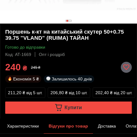
Поршень к-кт на китайський скутер 50+0.75
39.75 "VLAND" (RUIMA) ТАЙАН
Готово до відправки
Код: AT-1669
Опт і роздріб
240
₴
245 ₴
Економія
5 ₴
Залишилось
40 днів
211,20 ₴
від 5 шт.
206,80 ₴
від 10 шт.
202,40 ₴
від 20 шт.
Купити
Характеристики
Відгуки про товар
Доставка
Опла