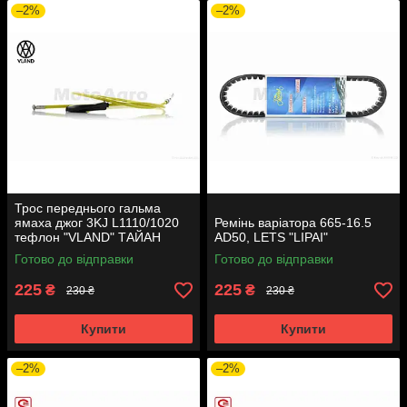
–2%
–2%
Трос переднього гальма
ямаха джог 3KJ L1110/1020
Ремінь варіатора 665-16.5
тефлон "VLAND" ТАЙАН
AD50, LETS "LIPAI"
Готово до відправки
Готово до відправки
225
225
₴
₴
230 ₴
230 ₴
Купити
Купити
–2%
–2%