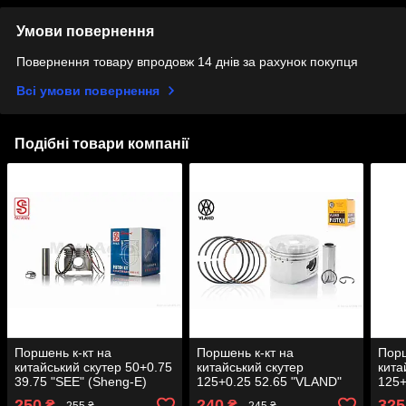
Умови повернення
Повернення товару впродовж 14 днів за рахунок покупця
Всі умови повернення
Подібні товари компанії
Поршень к-кт на
Поршень к-кт на
Порш
китайський скутер 50+0.75
китайський скутер
кита
39.75 "SEE" (Sheng-E)
125+0.25 52.65 "VLAND"
125+
ТАЙАН
(RUIMA) ТАЙАН
(RU
250
240
325
₴
₴
255 ₴
245 ₴