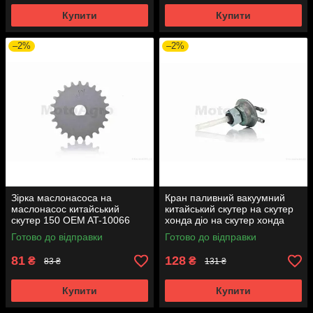
Купити
Купити
–2%
–2%
Зірка маслонасоса на
Кран паливний вакуумний
маслонасос китайський
китайський скутер на скутер
скутер 150 OEM AT-10066
хонда діо на скутер хонда
такт AF24 вкручується M16
Готово до відправки
Готово до відправки
AT-7074
81
128
₴
₴
83 ₴
131 ₴
Купити
Купити