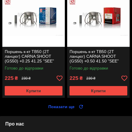
Поршень к-кт TB50 (2T
Поршень к-кт TB50 (2T
ланцюг) CARNA SHOOT
ланцюг) CARNA SHOOT
(GS50) +0.25 41.25 "SEE"
(GS50) +0.50 41.50 "SEE"
(Sheng-E) таємниця (акція)
(Sheng-E) таємниця (акція)
Готово до відправки
Готово до відправки
225
225
₴
₴
230 ₴
230 ₴
Купити
Купити
Показати ще
Про нас