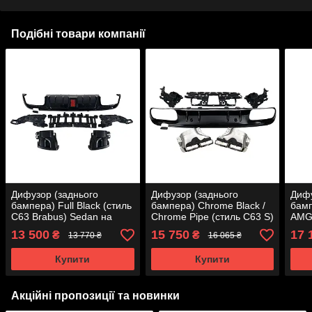
Подібні товари компанії
Дифузор (заднього
Дифузор (заднього
Дифу
бампера) Full Black (стиль
бампера) Chrome Black /
бамп
C63 Brabus) Sedan на
Chrome Pipe (стиль C63 S)
AMG 
Mercedes-Benz C-Class
Sedan на Mercedes-Benz
на M
13 500
15 750
17 
₴
₴
13 770 ₴
16 065 ₴
W205 2014-2018 року
C-Class W205 2018-2021
W205
року
Купити
Купити
Акційні пропозиції та новинки