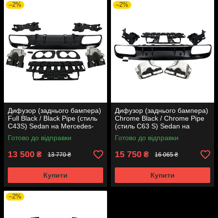
–2%
–2%
Дифузор (заднього бампера)
Дифузор (заднього бампера)
Full Black / Black Pipe (стиль
Chrome Black / Chrome Pipe
C43S) Sedan на Mercedes-
(стиль C63 S) Sedan на
Benz C-Class W205 2018-
Mercedes-Benz C-Class W205
Готово до відправки
Готово до відправки
2021 року
2018-2021 року
13 500
15 750
₴
₴
13 770 ₴
16 065 ₴
Купити
Купити
–2%