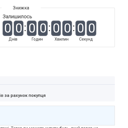
Залишилось
0
0
0
0
0
0
0
0
Днів
Годин
Хвилин
Секунд
нів
за рахунок покупця