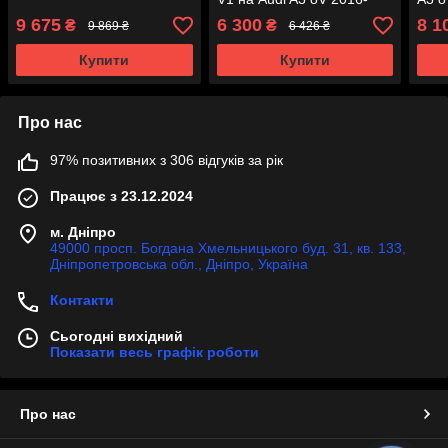
2020 року
9 675
6 300
8 1
₴
₴
9 869 ₴
6 426 ₴
Купити
Купити
Про нас
97% позитивних з 306 відгуків за рік
Працює з 23.12.2024
м. Дніпро
49000 просп. Богдана Хмельницького буд. 31, кв. 133,
Дніпропетровська обл., Дніпро, Україна
Контакти
Сьогодні вихідний
Показати весь графік роботи
Про нас