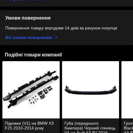
Умови повернення
Повернення товару впродовж 14 днів за рахунок покупця
Всі умови повернення
Подібні товари компанії
Підніжки (V1) на BMW X3
Губа (переднього
Грат
F25 2010-2014 року
бампера) Чорний глянець
Blac
V1 на Audi A3 8V 2016-
A3 8