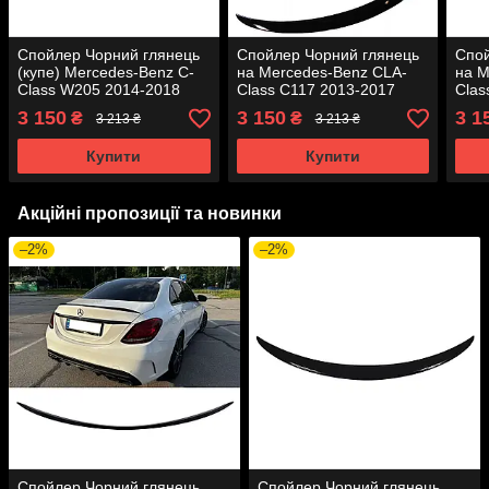
Спойлер Чорний глянець
Спойлер Чорний глянець
Спой
(купе) Mercedes-Benz C-
на Mercedes-Benz CLA-
на M
Class W205 2014-2018
Class C117 2013-2017
Clas
року.
року
року
3 150
3 150
3 1
₴
₴
3 213 ₴
3 213 ₴
Купити
Купити
Акційні пропозиції та новинки
–2%
–2%
Спойлер Чорний глянець
Спойлер Чорний глянець