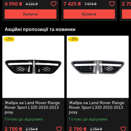
4 050
7 425
2 7
₴
₴
4 131 ₴
7 574 ₴
Купити
Купити
Акційні пропозиції та новинки
–2%
–2%
Жабра на Land Rover Range
Жабра на Land Rover Range
Rover Sport L320 2010-2013
Rover Sport L320 2010-2013
року
року
Готово до відправки
Готово до відправки
2 700
2 700
₴
₴
2 754 ₴
2 754 ₴