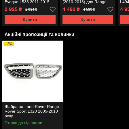
Evoque L538 2011-2015
(2010-2013) для Range
L494
року
Rover III L322
2 925
4 490
4 9
₴
₴
2 984 ₴
4 580 ₴
Купити
Купити
Акційні пропозиції та новинки
–2%
Жабра на Land Rover Range
Rover Sport L320 2005-2010
року
Готово до відправки