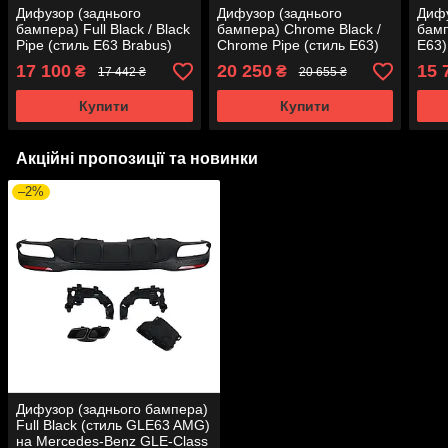
Дифузор (заднього
Дифузор (заднього
Дифу
бампера) Full Black / Black
бампера) Chrome Black /
бамп
Pipe (стиль E63 Brabus)
Chrome Pipe (стиль E63)
E63)
AMG на Mercedes-Benz E-
Normal на Mercedes-Benz
Merc
17 100
20 250
15 
₴
₴
17 442 ₴
20 655 ₴
Class W213 2016-2020
E-Class W213 2016-2020
W213
року
року
Купити
Купити
Акційні пропозиції та новинки
–2%
Дифузор (заднього бампера)
Full Black (стиль GLE63 AMG)
на Mercedes-Benz GLE-Class