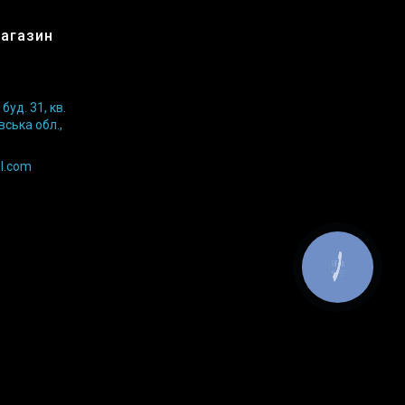
магазин
уд. 31, кв.
вська обл.,
l.com
КНОПКА
ЗВ'ЯЗКУ