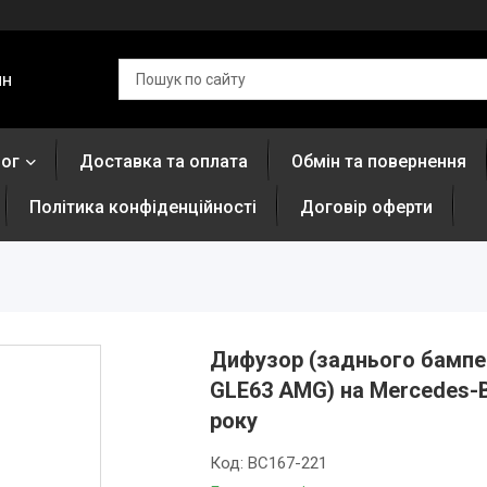
ин
лог
Доставка та оплата
Обмін та повернення
Політика конфіденційності
Договір оферти
Дифузор (заднього бампера
GLE63 AMG) на Mercedes-B
року
Код:
BC167-221