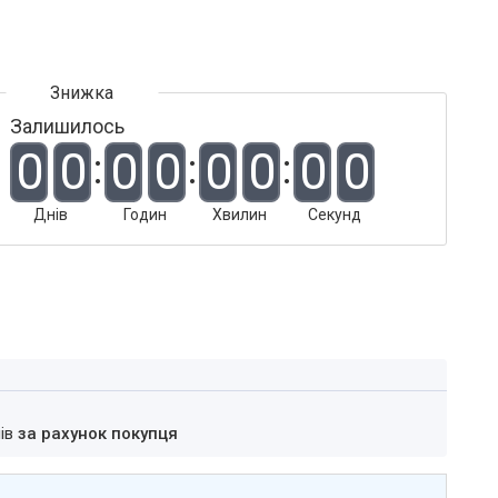
Залишилось
0
0
0
0
0
0
0
0
Днів
Годин
Хвилин
Секунд
нів
за рахунок покупця