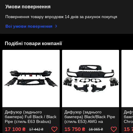
Умови повернення
Повернення товару впродовж 14 днів за рахунок покупця
Всі умови повернення
Подібні товари компанії
Дифузор (заднього
Дифузор (заднього
Дифу
бампера) Full Black / Black
бампера) Black/Black Pipe
бамп
Pipe (стиль E63 Brabus)
(стиль E53) AMG на
Chro
AMG на Mercedes-Benz E-
Mercedes-Benz E-Class
AMG 
17 100
15 750
15 
₴
₴
17 442 ₴
16 065 ₴
Class W213 2016-2020
W213 2016-2020 року
Clas