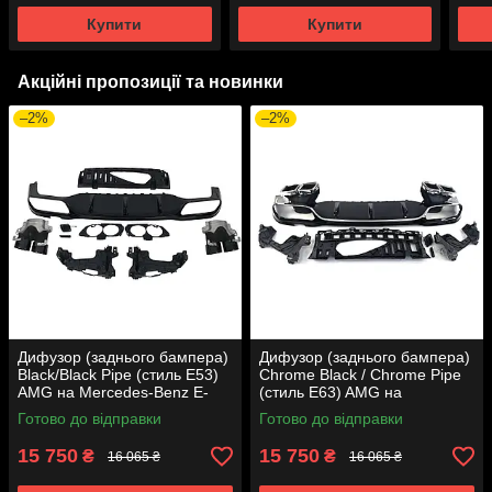
року
року
Купити
Купити
Акційні пропозиції та новинки
–2%
–2%
Дифузор (заднього бампера)
Дифузор (заднього бампера)
Black/Black Pipe (стиль E53)
Chrome Black / Chrome Pipe
AMG на Mercedes-Benz E-
(стиль E63) AMG на
Class W213 2016-2020 року
Mercedes-Benz E-Class W213
Готово до відправки
Готово до відправки
2016-2020 року
15 750
15 750
₴
₴
16 065 ₴
16 065 ₴