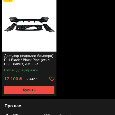
Дифузор (заднього бампера)
Full Black / Black Pipe (стиль
E63 Brabus) AMG на
Mercedes-Benz E-Class W213
Готово до відправки
2016-2020 року
17 100
₴
17 442 ₴
Купити
Про нас