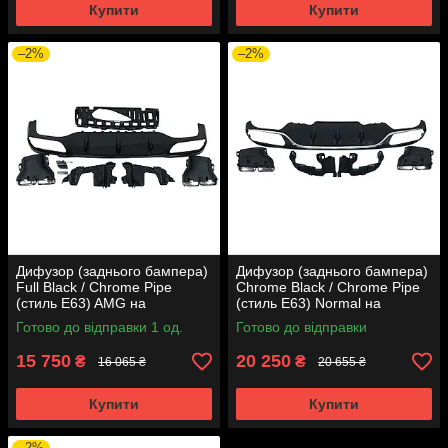
Купити
Купити
–2%
–2%
Дифузор (заднього бампера)
Дифузор (заднього бампера)
Full Black / Chrome Pipe
Chrome Black / Chrome Pipe
(стиль E63) AMG на
(стиль E63) Normal на
Mercedes-Benz E-Class W213
Mercedes-Benz E-Class W213
Готово до відправки 1 од.
Готово до відправки
2016-2020 року
2016-2020 року
15 750
20 250
₴
₴
16 065 ₴
20 655 ₴
Купити
Купити
–2%