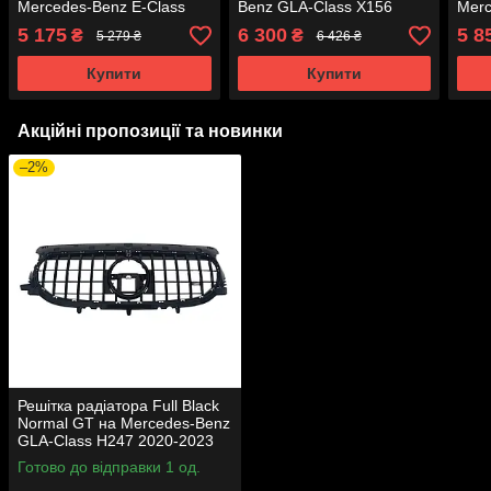
Mercedes-Benz E-Class
Benz GLA-Class X156
Merc
W213 2020-2023 роки
2013-2017 року
X247
5 175
6 300
5 8
₴
₴
5 279 ₴
6 426 ₴
Купити
Купити
Акційні пропозиції та новинки
–2%
Решітка радіатора Full Black
Normal GT на Mercedes-Benz
GLA-Class H247 2020-2023
року
Готово до відправки 1 од.