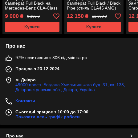
бампера) Full Black на
бампера) Full Black / Black
бамп
Mercedes-Benz CLA-Class
Pipe (стиль CLA45 AMG)
Chro
C118 2019-2022 року
на Mercedes-Benz CLA-
AMG)
9 000
12 150
12 
₴
₴
9 180 ₴
12 393 ₴
Class C117 2013-2017
CLA-
року
2019
Купити
Купити
Про нас
97% позитивних з 306 відгуків за рік
Працює з 23.12.2024
м. Дніпро
49000 просп. Богдана Хмельницького буд. 31, кв. 133,
Дніпропетровська обл., Дніпро, Україна
Контакти
Сьогодні працює з 10:00 до 17:00
Показати весь графік роботи
Про нас