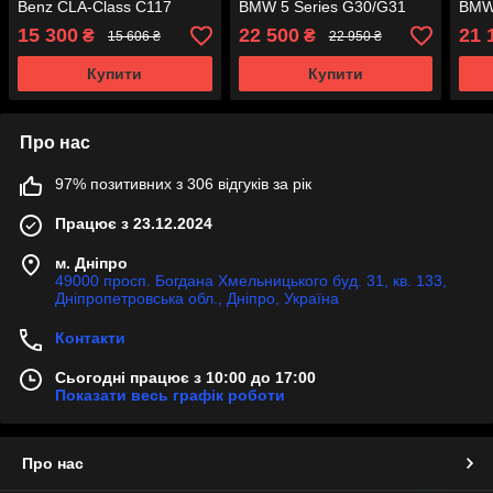
Benz CLA-Class C117
BMW 5 Series G30/G31
BMW 
2013-2017 року
2017-2020 року
2017
15 300
22 500
21 
₴
₴
15 606 ₴
22 950 ₴
Купити
Купити
Про нас
97% позитивних з 306 відгуків за рік
Працює з 23.12.2024
м. Дніпро
49000 просп. Богдана Хмельницького буд. 31, кв. 133,
Дніпропетровська обл., Дніпро, Україна
Контакти
Сьогодні працює з 10:00 до 17:00
Показати весь графік роботи
Про нас