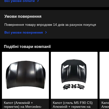
Всі умови оплати
Умови повернення
Повернення товару впродовж 14 днів за рахунок покупця
Всі умови повернення
Подібні товари компанії
Капот (Алюміній +
Капот (стиль M5 F90 CS)
Капо
герметик) на Mercedes-
Алюміній + герметик на
Алюм