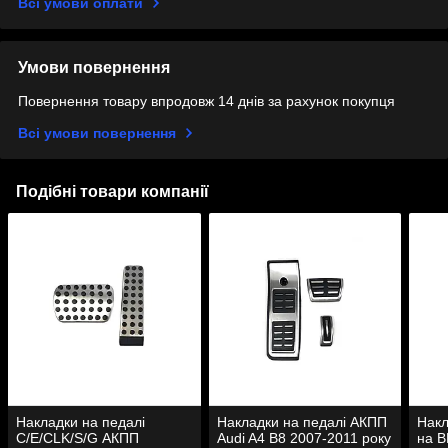
Всі умови оплати
Умови повернення
Повернення товару впродовж 14 днів за рахунок покупця
Всі умови повернення
Подібні товари компанії
Накладки на педалі
Накладки на педалі АКПП
Накл
C/E/CLK/S/G АКПП
Audi A4 B8 2007-2011 року
на B