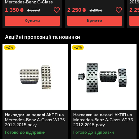
Mercedes-Benz C-Class
2019
W203 2000-2007 року
1 350
2 250
2 2
₴
₴
1 377 ₴
2 295 ₴
Купити
Купити
Акційні пропозиції та новинки
–2%
–2%
Накладки на педалі АКПП на
Накладки на педалі АКПП на
Mercedes-Benz A-Class W176
Mercedes-Benz A-Class W176
2012-2015 року
2012-2015 року
Готово до відправки
Готово до відправки