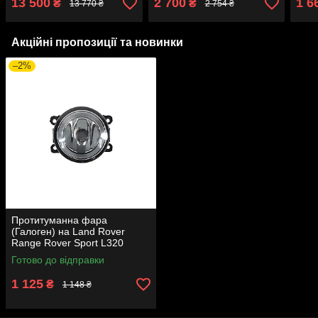
13 500
2 700
1 6
₴
₴
13 770 ₴
2 754 ₴
Акційні пропозиції та новинки
–2%
Протитуманна фара
(Галоген) на Land Rover
Range Rover Sport L320
2010-2013 року
Готово до відправки
1 125
₴
1 148 ₴