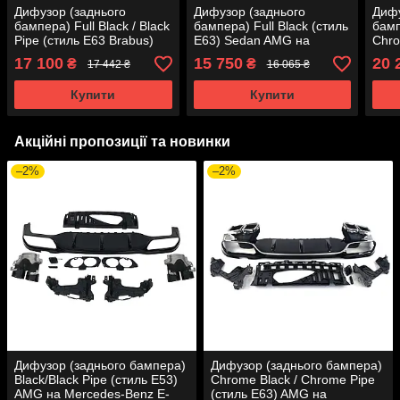
Дифузор (заднього
Дифузор (заднього
Дифу
бампера) Full Black / Black
бампера) Full Black (стиль
бамп
Pipe (стиль E63 Brabus)
E63) Sedan AMG на
Chro
AMG на Mercedes-Benz E-
Mercedes-Benz E-Class
GLC
17 100
15 750
20 
₴
₴
17 442 ₴
16 065 ₴
Class W213 2016-2020
W213 2020-2023 роки
Merc
року
Coup
Купити
Купити
року
Акційні пропозиції та новинки
–2%
–2%
Дифузор (заднього бампера)
Дифузор (заднього бампера)
Black/Black Pipe (стиль E53)
Chrome Black / Chrome Pipe
AMG на Mercedes-Benz E-
(стиль E63) AMG на