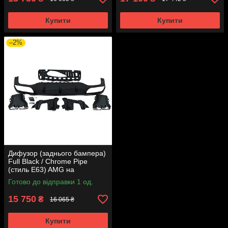
Купити
Купити
–2%
Дифузор (заднього бампера)
Full Black / Chrome Pipe
(стиль E63) AMG на
Mercedes-Benz E-Class W213
Готово до відправки 1 од.
2016-2020 року
15 750
₴
16 065 ₴
Купити