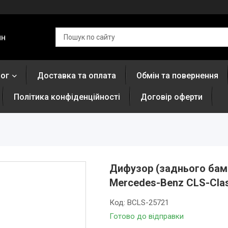
ин
лог
Доставка та оплата
Обмін та повернення
Політика конфіденційності
Договір оферти
Дифузор (заднього бамп
Mercedes-Benz CLS-Clas
Код:
BCLS-25721
Готово до відправки