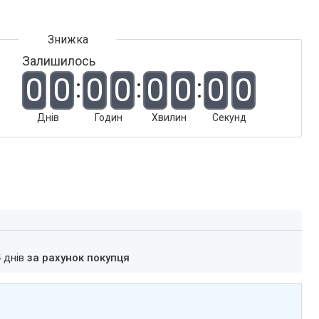
Залишилось
0
0
0
0
0
0
0
0
Днів
Годин
Хвилин
Секунд
4 днів
за рахунок покупця