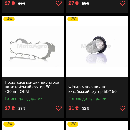
27
27
₴
₴
28 ₴
28 ₴
–4%
–3%
Прокладка кришки варіатора
на китайський скутер 50
Фільтр масляний на
430mm OEM
китайський скутер 50/150
Готово до відправки
Готово до відправки
27
31
₴
₴
28 ₴
32 ₴
–3%
–3%