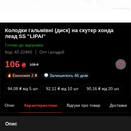
Колодки гальмівні (диск) на скутер хонда
леад SS "LIPAI"
Готово до відправки
Код: AT-22460
Опт і роздріб
106
₴
108 ₴
Економія
2 ₴
Залишилось
46 днів
94,08 ₴
від 5 шт.
92,12 ₴
від 10 шт.
90,16 ₴
від 20 шт.
Опис
Характеристики
Відгуки про товар
Доставка
Опис