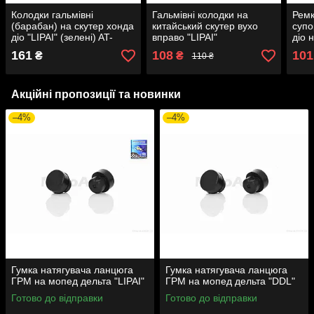
Колодки гальмівні
Гальмівні колодки на
Ремк
(барабан) на скутер хонда
китайський скутер вухо
супо
діо "LIPAI" (зелені) AT-
вправо "LIPAI"
діо 
17449
диск
161
108
101
₴
₴
110 ₴
Акційні пропозиції та новинки
–4%
–4%
Гумка натягувача ланцюга
Гумка натягувача ланцюга
ГРМ на мопед дельта "LIPAI"
ГРМ на мопед дельта "DDL"
Готово до відправки
Готово до відправки