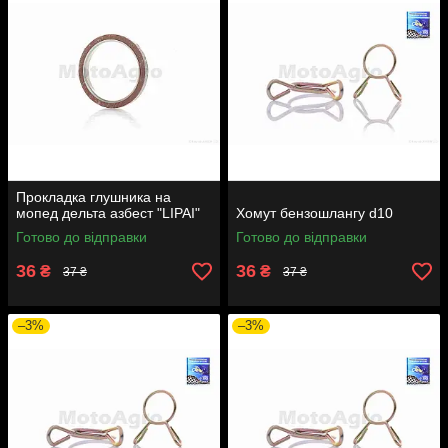
Прокладка глушника на
мопед дельта азбест "LIPAI"
Хомут бензошлангу d10
Готово до відправки
Готово до відправки
36
36
₴
₴
37 ₴
37 ₴
–3%
–3%