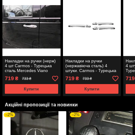
Накладки на ручки (нерж)
Накладки на ручки
Накл
4 шт Carmos - Турецька
(нержавіюча сталь) 4
4 шт
сталь Mercedes Viano
штуки. Carmos - Турецька
Туре
2004-2014 гг.
сталь для Mercedes Vito
Vito
719
719
719
₴
₴
733 ₴
733 ₴
W638 1996-2003 років.
Купити
Купити
Акційні пропозиції та новинки
–2%
–2%