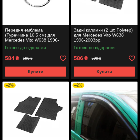
Передня емблема
Задні килимки (2 шт. Polytep)
(Туреччина 16 5 см) для
для Mercedes Vito W638
Mercedes Vito W638 1996-
1996-2003рр.
2003 років.
Готово до відправки
Готово до відправки
584
586
₴
₴
596 ₴
598 ₴
Купити
Купити
–2%
–2%