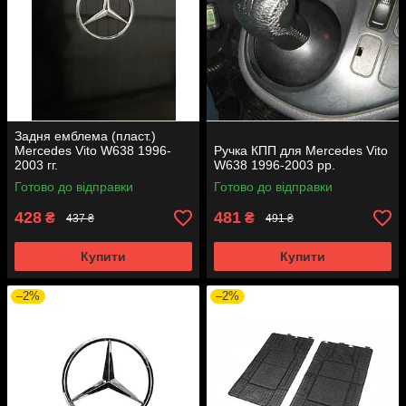
Задня емблема (пласт.)
Mercedes Vito W638 1996-
Ручка КПП для Mercedes Vito
2003 гг.
W638 1996-2003 рр.
Готово до відправки
Готово до відправки
428
481
₴
₴
437 ₴
491 ₴
Купити
Купити
–2%
–2%