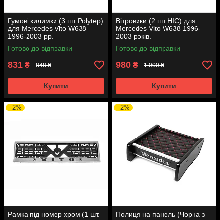
Гумові килимки (3 шт Polytep)
Вітровики (2 шт HIC) для
для Mercedes Vito W638
Mercedes Vito W638 1996-
1996-2003 рр.
2003 років.
Готово до відправки
Готово до відправки
831
980
₴
₴
848 ₴
1 000 ₴
Купити
Купити
–2%
–2%
Рамка під номер хром (1 шт.
Полиця на панель (Чорна з