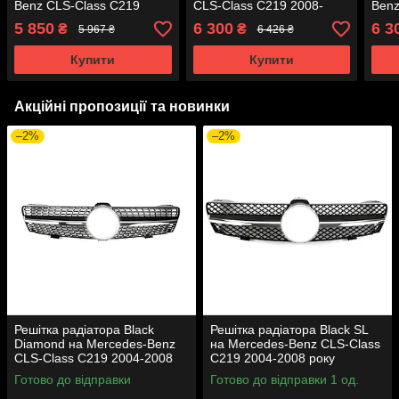
Benz CLS-Class C219
CLS-Class C219 2008-
Benz
2004-2008 року
2010 року
2008
5 850
6 300
6 3
₴
₴
5 967 ₴
6 426 ₴
Купити
Купити
Акційні пропозиції та новинки
–2%
–2%
Решітка радіатора Black
Решітка радіатора Black SL
Diamond на Mercedes-Benz
на Mercedes-Benz CLS-Class
CLS-Class C219 2004-2008
C219 2004-2008 року
року
Готово до відправки
Готово до відправки 1 од.