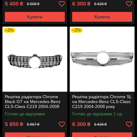
5 400
6 300
₴
₴
5 508 ₴
6 426 ₴
Купити
Купити
–2%
–2%
Решітка радіатора Chrome
Решітка радіатора Chrome SL
Black GT на Mercedes-Benz
на Mercedes-Benz CLS-Class
CLS-Class C219 2004-2008
C219 2004-2008 року
року
Готово до відправки
Готово до відправки 1 од.
5 850
6 300
₴
₴
5 967 ₴
6 426 ₴