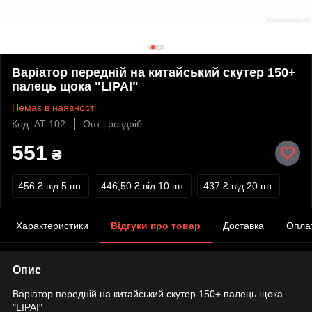
Варіатор передній на китайський скутер 150+
палець щока "LIPAI"
Немає в наявності
Код: AT-102
Опт і роздріб
551
₴
456 ₴
від 5 шт.
446,50 ₴
від 10 шт.
437 ₴
від 20 шт.
Характеристики
Відгуки про товар
Доставка
Опла
Опис
Варіатор передній на китайський скутер 150+ палець щока
"LIPAI"