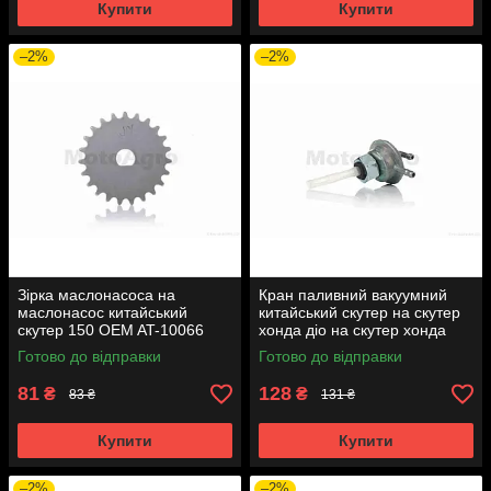
Купити
Купити
–2%
–2%
Зірка маслонасоса на
Кран паливний вакуумний
маслонасос китайський
китайський скутер на скутер
скутер 150 OEM AT-10066
хонда діо на скутер хонда
такт AF24 вкручується M16
Готово до відправки
Готово до відправки
AT-7074
81
128
₴
₴
83 ₴
131 ₴
Купити
Купити
–2%
–2%