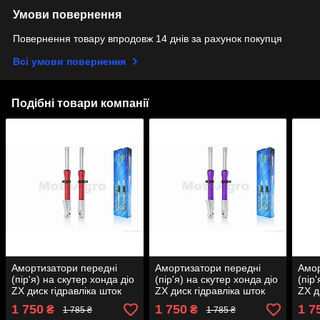
Умови повернення
Повернення товару впродовж 14 днів за рахунок покупця
Всі умови повернення
Подібні товари компанії
Амортизатори передні
Амортизатори передні
Амор
(пір'я) на скутер хонда діо
(пір'я) на скутер хонда діо
(пір
ZX диск гідравліка шток
ZX диск гідравліка шток
ZX д
d27 "LIPAI" (червоні) AT-
d27 "LIPAI" (пурпурові) AT-
d27 "
1 750
1 750
1 7
₴
₴
1 785 ₴
1 785 ₴
5160
3656
365