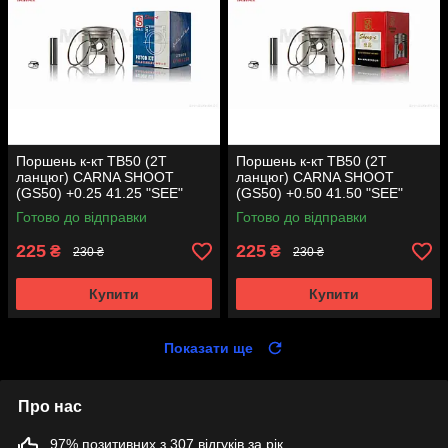
Поршень к-кт TB50 (2T
Поршень к-кт TB50 (2T
ланцюг) CARNA SHOOT
ланцюг) CARNA SHOOT
(GS50) +0.25 41.25 "SEE"
(GS50) +0.50 41.50 "SEE"
(Sheng-E) таємниця (акція)
(Sheng-E) таємниця (акція)
Готово до відправки
Готово до відправки
225
225
₴
₴
230 ₴
230 ₴
Купити
Купити
Показати ще
Про нас
97% позитивних з 307 відгуків за рік