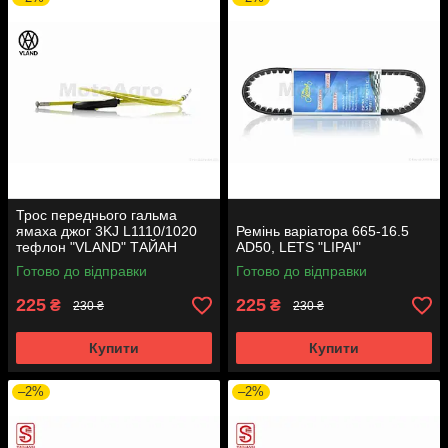
Трос переднього гальма
ямаха джог 3KJ L1110/1020
Ремінь варіатора 665-16.5
тефлон "VLAND" ТАЙАН
AD50, LETS "LIPAI"
Готово до відправки
Готово до відправки
225
225
₴
₴
230 ₴
230 ₴
Купити
Купити
–2%
–2%