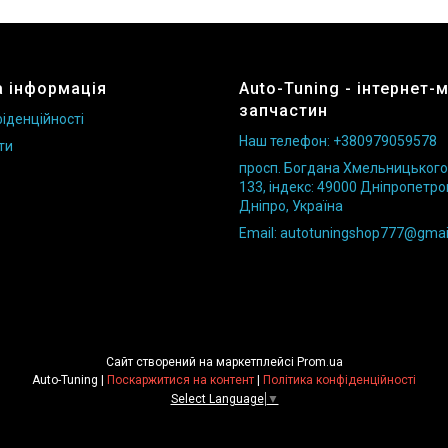
 інформація
Auto-Tuning - інтернет-
запчастин
іденційності
Наш телефон: +380979059578
ти
просп. Богдана Хмельницького б
133, індекс: 49000 Дніпропетро
Дніпро, Україна
Email: autotuningshop777@gmai
Сайт створений на маркетплейсі
Prom.ua
Auto-Tuning |
Поскаржитися на контент
|
Політика конфіденційності
Select Language
▼