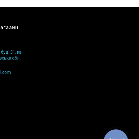
магазин
уд. 31, кв.
вська обл.,
l.com