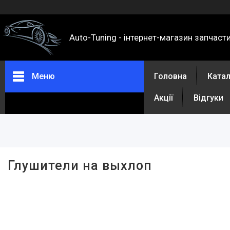
Auto-Tuning - інтернет-магазин запчаст
Меню
Головна
Ката
Акції
Відгуки
Фільтри
Ціна
Глушители на выхлоп
Каталог
Про нас
Контакти