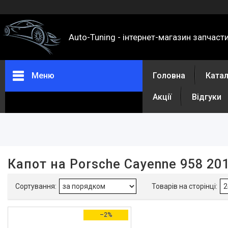
Auto-Tuning - інтернет-магазин запчаст
Меню
Головна
Ката
Акції
Відгуки
Фільтри
Ціна
Капот на Porsche Cayenne 958 20
Каталог
Про нас
–2%
Контакти