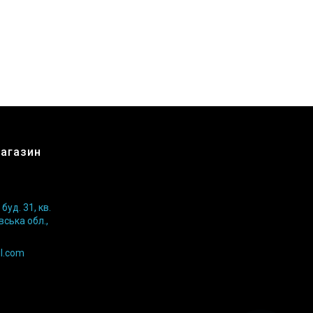
магазин
уд. 31, кв.
вська обл.,
l.com