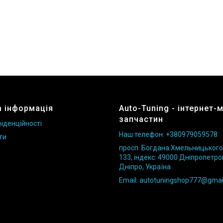
 інформація
Auto-Tuning - інтернет-
запчастин
іденційності
Наш телефон: +380979059578
ти
просп. Богдана Хмельницького б
133, індекс: 49000 Дніпропетро
Дніпро, Україна
Email: autotuningshop777@gmai