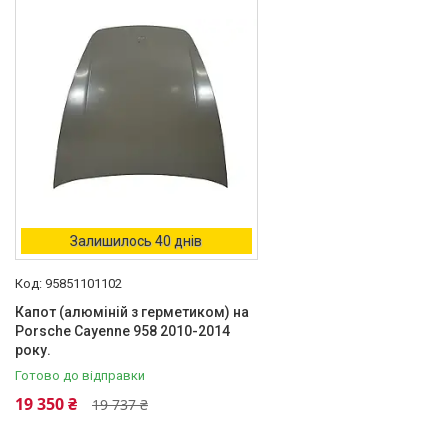
Доставка та оплата
Повернення та обмін
Відгуки
Акції
Політика конфіденційності
Договір оферти
Залишилось 40 днів
95851101102
Капот (алюміній з герметиком) на
Porsche Cayenne 958 2010-2014
року.
Готово до відправки
19 350 ₴
19 737 ₴