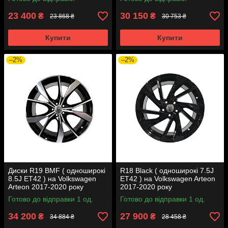
23 400
30 150
₴
₴
23 868 ₴
30 753 ₴
Купити
Купити
–2%
–2%
Диски R19 BMF ( одноширокі
R18 Black ( одноширокі 7.5J
8.5J ET42 ) на Volkswagen
ET42 ) на Volkswagen Arteon
Arteon 2017-2020 року
2017-2020 року
Готово до відправки 1 од.
Готово до відправки 1 од.
34 200
27 900
₴
₴
34 884 ₴
28 458 ₴