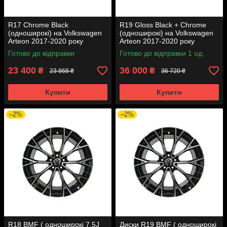
R17 Chrome Black
R19 Gloss Black + Chrome
(одноширокі) на Volkswagen
(одноширокі) на Volkswagen
Arteon 2017-2020 року
Arteon 2017-2020 року
Готово до відправки
Готово до відправки 1 од.
23 400
36 000
₴
₴
23 868 ₴
36 720 ₴
Купити
Купити
–2%
–2%
R18 BMF ( одноширокі 7.5J
Диски R19 BMF ( одноширокі