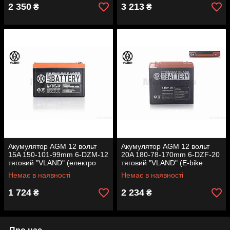
2 350
3 213
₴
₴
Акумулятор AGM 12 вольт
Акумулятор AGM 12 вольт
15A 150-101-99mm 6-DZM-12
20A 180-78-170mm 6-DZF-20
тяговий "VLAND" (електро
тяговий "VLAND" (E-bike
вело/скутери 2026)
електро вело/скутери 2025)
Немає в наявності
Немає в наявності
1 724
2 234
₴
₴