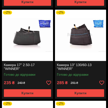
Купити
Купити
–2%
–2%
Камера 17" 2.50-17
Камера 13" 130/60-13
"WINNER"
"WINNER"
Готово до відправки
Готово до відправки
235
285
₴
₴
240 ₴
291 ₴
Купити
Купити
–2%
–2%