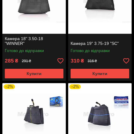
Камера 18" 3.50-18
"WINNER"
Камера 19" 3.75-19 "SC"
Готово до відправки
Готово до відправки
285
310
₴
₴
291 ₴
316 ₴
Купити
Купити
–2%
–2%