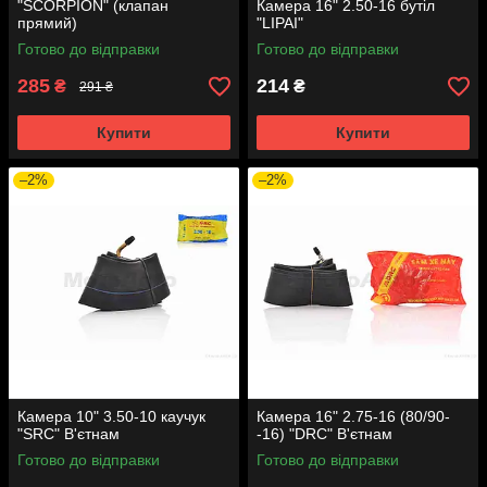
"SCORPION" (клапан
Камера 16" 2.50-16 бутіл
прямий)
"LIPAI"
Готово до відправки
Готово до відправки
285
214
₴
₴
291 ₴
Купити
Купити
–2%
–2%
Камера 10" 3.50-10 каучук
Камера 16" 2.75-16 (80/90-
"SRC" В'єтнам
-16) "DRC" В'єтнам
Готово до відправки
Готово до відправки