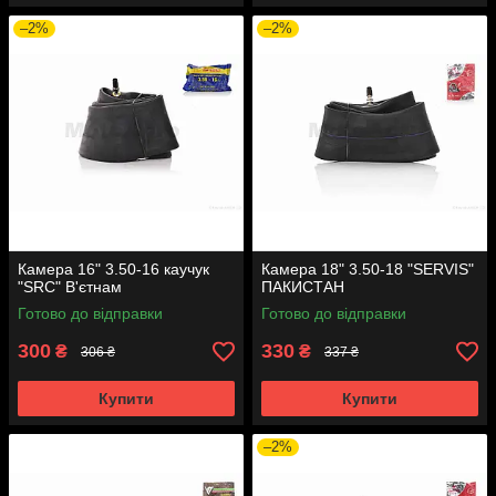
–2%
–2%
Камера 16" 3.50-16 каучук
Камера 18" 3.50-18 "SERVIS"
"SRC" В'єтнам
ПАКИСТАН
Готово до відправки
Готово до відправки
300
330
₴
₴
306 ₴
337 ₴
Купити
Купити
–2%