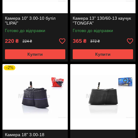
Камера 10" 3.00-10 бутіл
Камера 13" 130/60-13 каучук
"LIPAI"
"TONGFA"
Готово до відправки
Готово до відправки
220
365
₴
₴
224 ₴
372 ₴
Купити
Купити
–2%
Камера 18" 3.00-18