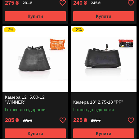
275
240
₴
₴
281 ₴
245 ₴
Купити
Купити
–2%
–2%
Камера 12" 5.00-12
"WINNER"
Камера 18" 2.75-18 "PF"
Готово до відправки
Готово до відправки
285
225
₴
₴
291 ₴
230 ₴
Купити
Купити