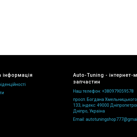
 інформація
Auto-Tuning - інтернет-
запчастин
іденційності
Наш телефон: +380979059578
ти
просп. Богдана Хмельницького б
133, індекс: 49000 Дніпропетро
Дніпро, Україна
Email: autotuningshop777@gmai