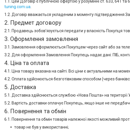
1.1. Цей Договір є публічною офертою у розумінні ст. 633, 641 
tuning.com.ua
.
Договір оферти
1.2. Договір вважається укладеним з моменту підтвердження 
2. Предмет договору
2.1. Продавець зобов’язується передати у власність Покупця това
3. Оформлення замовлення
3.1. Замовлення оформлюється Покупцем через сайт або за теле
3.2. Для оформлення Замовлення Покупець надає дані: ПІБ, конта
4. Ціна та оплата
4.1. Ціна товару вказана на сайті. Всі ціни є актуальними на м
4.2. Оплата здійснюється безготівковим способом (через банківс
5. Доставка
5.1. Доставка здійснюється службою «Нова Пошта» на території У
5.2. Вартість доставки оплачує Покупець, якщо інше не передба
6. Повернення та обмін
6.1. Повернення та обмін товарів належної якості можливий про
товар не був у використанні;