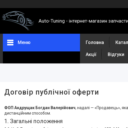
Auto-Tuning - інтернет-магазин запчаст
Меню
Головна
Ката
Акції
Відгуки
Каталог
Про нас
Контакти
Доставка та оплата
Договір публічної оферти
Повернення та обмін
Відгуки
ФОП Андрущак Богдан Валерійович
, надалі — «Продавець», яка
дистанційним способом.
Акції
1. Загальні положення
Політика конфіденційності