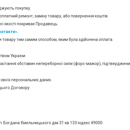
джують покупку.
оплатний ремонт, заміну товару, або повернення коштів.
ої якості покриває Продавець.
онтакти»
.
и товару тим самим способом, яким була здійснена оплата.
ством України.
зі настання обставин непереборної сили (форс-мажор), підтвердже
своїх персональних даних.
цього Договору.
. Богдана Хмельницького дім 31 кв.133 індекс 49000