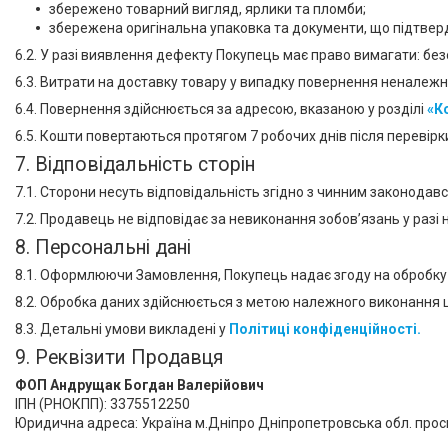
збережено товарний вигляд, ярлики та пломби;
збережена оригінальна упаковка та документи, що підтвер
6.2. У разі виявлення дефекту Покупець має право вимагати: без
6.3. Витрати на доставку товару у випадку повернення неналежн
6.4. Повернення здійснюється за адресою, вказаною у розділі
«К
6.5. Кошти повертаються протягом 7 робочих днів після перевірк
7. Відповідальність сторін
7.1. Сторони несуть відповідальність згідно з чинним законодав
7.2. Продавець не відповідає за невиконання зобов’язань у ра
8. Персональні дані
8.1. Оформлюючи Замовлення, Покупець надає згоду на обробку 
8.2. Обробка даних здійснюється з метою належного виконання 
8.3. Детальні умови викладені у
Політиці конфіденційності
.
9. Реквізити Продавця
ФОП Андрущак Богдан Валерійович
ІПН (РНОКПП): 3375512250
Юридична адреса: Україна м.Дніпро Дніпропетровська обл. просп