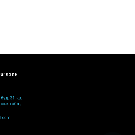
магазин
уд. 31, кв.
вська обл.,
l.com