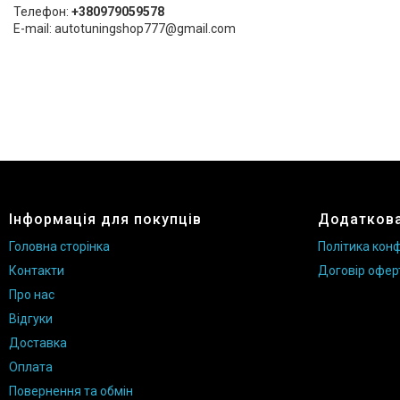
Телефон:
+380979059578
E-mail: autotuningshop777@gmail.com
Інформація для покупців
Додаткова
Головна сторінка
Політика конф
Контакти
Договір офер
Про нас
Відгуки
Доставка
Оплата
Повернення та обмін